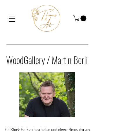
WoodGallery / Martin Berli
Ein Stück Holz zu bearbeiten und etwas Neues daraus