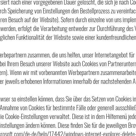
iert nach einer vorgegebenen Dauer gelöscht, die sich je nach Co
rch Speicherung von Einstellungen den Bestellprozess zu vereinfac
eren Besuch auf der Website). Sofern durch einzelne von uns impl
werden, erfolgt die Verarbeitung entweder zur Durchführung des 
glichen Funktionalität der Website sowie einer kundenfreundliche
bepartnern zusammen, die uns helfen, unser Internetangebot für S
 bei Ihrem Besuch unserer Website auch Cookies von Partneruntern
tern). Wenn wir mit vorbenannten Werbepartnern zusammenarbeite,
r jeweils erhobenen Informationen innerhalb der nachstehenden Ab
owser so einstellen können, dass Sie über das Setzen von Cookies i
Annahme von Cookies für bestimmte Fälle oder generell ausschlie
 die Cookie-Einstellungen verwaltet. Diese ist in dem Hilfemenü j
Einstellungen ändern können. Diese finden Sie für die jeweiligen Br
icrosoft.com/de-de/help/17442/windows-internet-explorer-delet