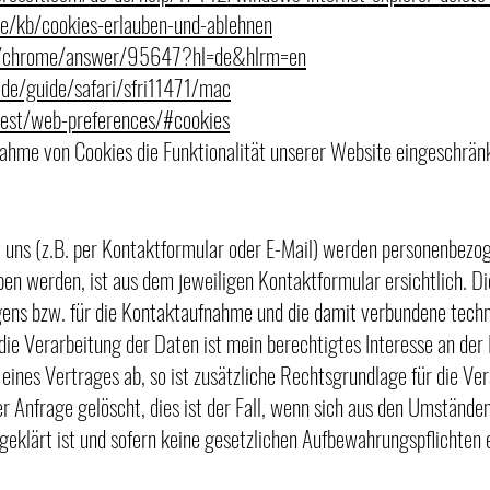
/de/kb/cookies-erlauben-und-ablehnen
om/chrome/answer/95647?hl=de&hlrm=en
-de/guide/safari/sfri11471/mac
test/web-preferences/#cookies
nahme von Cookies die Funktionalität unserer Website eingeschränk
uns (z.B. per Kontaktformular oder E-Mail) werden personenbezo
ben werden, ist aus dem jeweiligen Kontaktformular ersichtlich. 
ens bzw. für die Kontaktaufnahme und die damit verbundene techn
ie Verarbeitung der Daten ist mein berechtigtes Interesse an der 
 eines Vertrages ab, so ist zusätzliche Rechtsgrundlage für die Ve
r Anfrage gelöscht, dies ist der Fall, wenn sich aus den Umstände
geklärt ist und sofern keine gesetzlichen Aufbewahrungspflichten