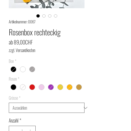
Artikelnummer: 0067
Rosenbox rechteckig
Sale-
ab
89,00CHF
Preis
zzgl. Versandkosten
Box
*
Rosen
*
Grösse
*
Anzahl
*