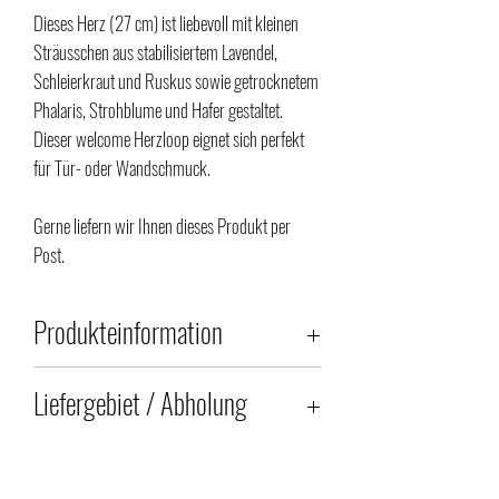
Dieses Herz (27 cm) ist liebevoll mit kleinen
Sträusschen aus stabilisiertem Lavendel,
Schleierkraut und Ruskus sowie getrocknetem
Phalaris, Strohblume und Hafer gestaltet.
Dieser welcome Herzloop eignet sich perfekt
für Tür- oder Wandschmuck.
Gerne liefern wir Ihnen dieses Produkt per
Post.
Produkteinformation
Unsere Produkte sind Naturprodukte und
Liefergebiet / Abholung
Einzelstücke; Farbe und Aussehen können
daher vom Bild abweichen.
Liefergebiet (zusätzliche Lieferkosten CHF
30.00)
Wir verwenden ausschliesslich stabilisierte