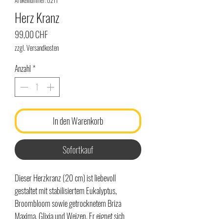
Artikelnummer: 0211
Herz Kranz
Preis
99,00 CHF
zzgl. Versandkosten
Anzahl
*
In den Warenkorb
Sofortkauf
Dieser Herzkranz (20 cm) ist liebevoll
gestaltet mit stabilisiertem Eukalyptus,
Broombloom sowie getrocknetem Briza
Maxima, Glixia und Weizen. Er eignet sich