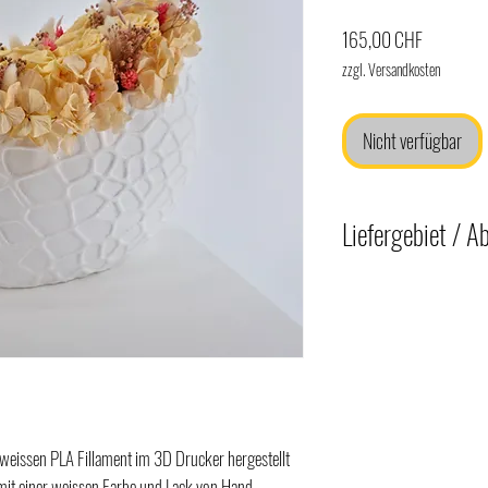
Preis
165,00 CHF
zzgl. Versandkosten
Nicht verfügbar
Liefergebiet / A
Liefergebiet (zusätzl
Wir liefern Ihre Blumende
ins Freiamt AG und in d
Abholung
Die Blumendekoration k
unserem Atelier in Mett
eissen PLA Fillament im 3D Drucker hergestellt
 mit einer weissen Farbe und Lack von Hand