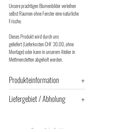
Unsere prächtigen Blumenbilder verleihen
selbst Räumen ohne Fenster eine natürliche
Frische.
Dieses Produkt wird durch uns
geliefert (Lieferkosten CHF 30.00, ohne
Montage) oder kann in unserem Atelier in
Mettmenstetten abgeholt werden.
Produkteinformation
Unsere Produkte sind Naturprodukte und
Liefergebiet / Abholung
Einzelstücke; Farbe und Aussehen können
daher vom Bild abweichen.
Liefergebiet (zusätzliche Lieferkosten CHF
30.00)
Wir verwenden ausschliesslich stabilisierte
Wir liefern Ihre Blumendekoration im Bezirk
oder getrocknete Blumen.
Flowers & Art GmbH