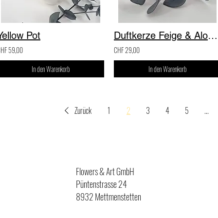
Yellow Pot
Duftkerze Feige & Aloe Vera
HF 59,00
CHF 29,00
In den Warenkorb
In den Warenkorb
Zurück
1
2
3
4
5
...
Flowers & Art GmbH
Püntenstrasse 24
8932 Mettmenstetten